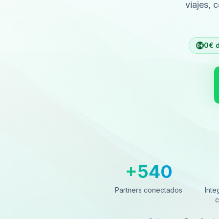
viajes, 
0€ d
0€
+540
Partners conectados
Integ
Partners conectados
Inte
c