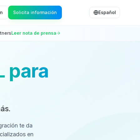
ón
Solicita información
Español
tners
Leer nota de prensa
L para
más.
gración te da
cializados en