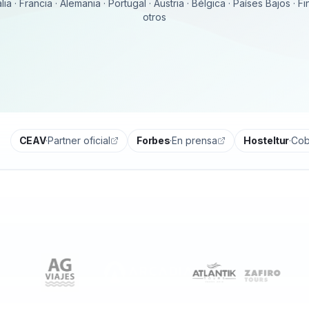
lia · Francia · Alemania · Portugal · Austria · Bélgica · Países Bajos · F
otros
CEAV
·
Partner oficial
Forbes
·
En prensa
Hosteltur
·
Cob