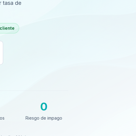
r tasa de
cliente
0
s
Riesgo de impago
tos
Riesgo de impago