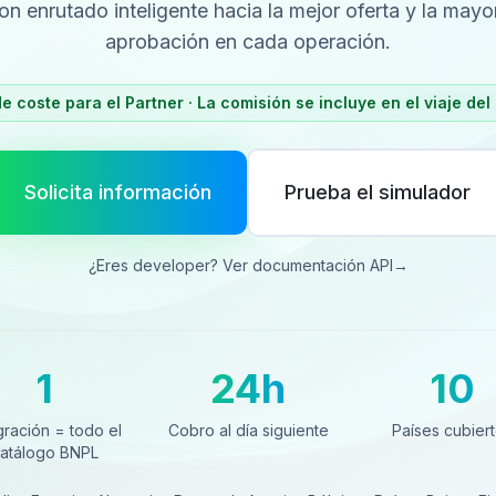
con enrutado inteligente hacia la mejor oferta y la mayo
aprobación en cada operación.
e coste para el Partner · La comisión se incluye en el viaje del 
Solicita información
Prueba el simulador
¿Eres developer? Ver documentación API
→
1
24h
10
ración = todo el catálogo BNPL
Cobro al día siguiente
Países cubierto
gración = todo el
Cobro al día siguiente
Países cubier
atálogo BNPL