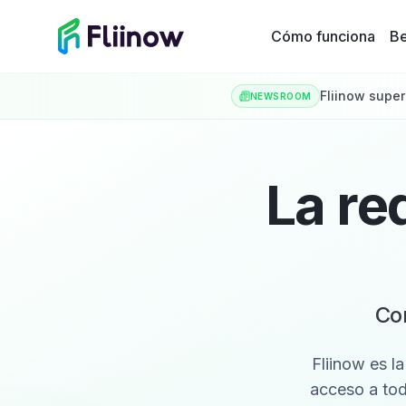
Saltar al contenido principal
Cómo funciona
Be
Fliinow super
NEWSROOM
La re
Con
Fliinow es l
acceso a tod