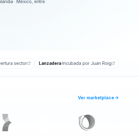
inlandia · México, entre
ertura sector
Lanzadera
·
Incubada por Juan Roig
Ver marketplace