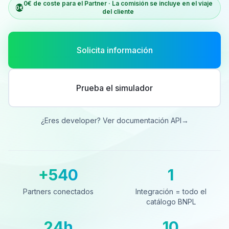
0€ de coste para el Partner · La comisión se incluye en el viaje
0€
del cliente
Solicita información
Prueba el simulador
¿Eres developer? Ver documentación API
→
+540
1
Partners conectados
Integración = todo el catá
Partners conectados
Integración = todo el
catálogo BNPL
24h
10
Cobro al día siguiente
Países cubiertos