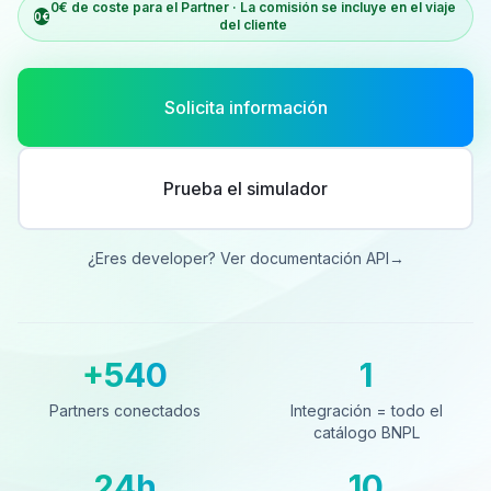
0€ de coste para el Partner · La comisión se incluye en el viaje
0€
del cliente
Solicita información
Prueba el simulador
¿Eres developer? Ver documentación API
→
+540
1
Partners conectados
Integración = todo el catá
Partners conectados
Integración = todo el
catálogo BNPL
24h
10
Cobro al día siguiente
Países cubiertos