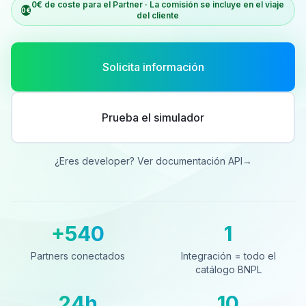
0€ de coste para el Partner · La comisión se incluye en el viaje
0€
del cliente
Solicita información
Prueba el simulador
¿Eres developer? Ver documentación API
→
+540
1
Partners conectados
Integración = todo el catá
Partners conectados
Integración = todo el
catálogo BNPL
24h
10
Cobro al día siguiente
Países cubiertos