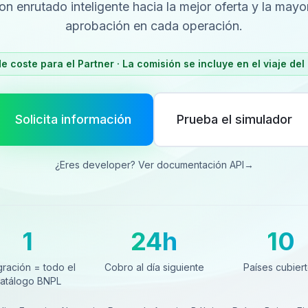
con enrutado inteligente hacia la mejor oferta y la mayo
aprobación en cada operación.
e coste para el Partner · La comisión se incluye en el viaje del 
Solicita información
Prueba el simulador
¿Eres developer? Ver documentación API
→
1
24h
10
ración = todo el catálogo BNPL
Cobro al día siguiente
Países cubierto
gración = todo el
Cobro al día siguiente
Países cubier
atálogo BNPL