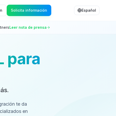
ón
Solicita información
Español
tners
Leer nota de prensa
L para
más.
gración te da
cializados en