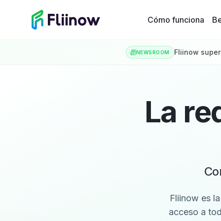
Saltar al contenido principal
Cómo funciona
Be
Fliinow super
NEWSROOM
La re
Con
Fliinow es l
acceso a tod