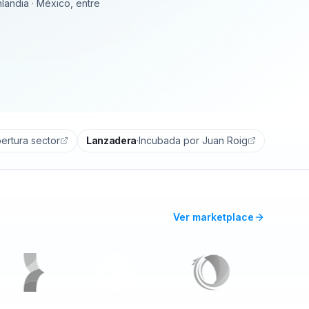
inlandia · México, entre
ertura sector
Lanzadera
·
Incubada por Juan Roig
Ver marketplace