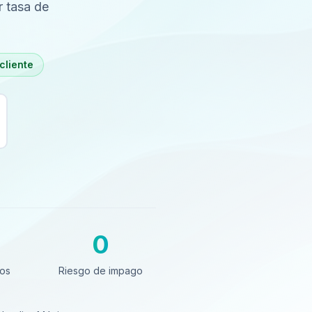
r tasa de
cliente
0
s
Riesgo de impago
tos
Riesgo de impago