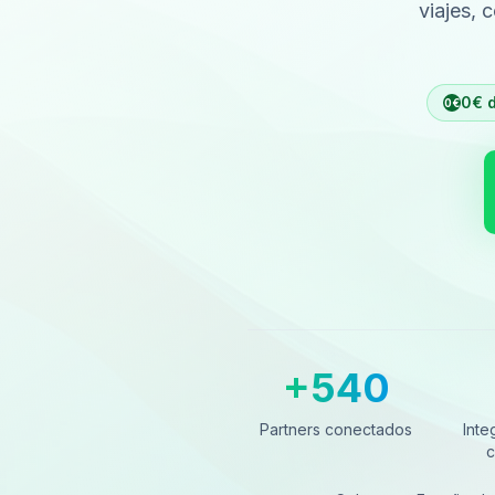
viajes, 
0€ d
0€
+540
Partners conectados
Integ
Partners conectados
Inte
c