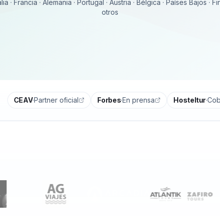
lia · Francia · Alemania · Portugal · Austria · Bélgica · Países Bajos · F
otros
CEAV
·
Partner oficial
Forbes
·
En prensa
Hosteltur
·
Cob