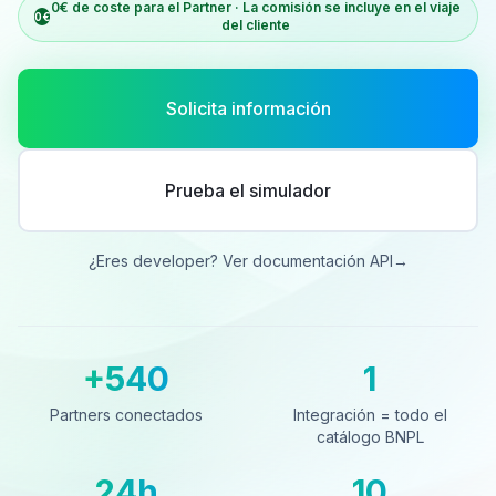
0€ de coste para el Partner · La comisión se incluye en el viaje
0€
del cliente
Solicita información
Prueba el simulador
¿Eres developer? Ver documentación API
→
+540
1
Partners conectados
Integración = todo el catá
Partners conectados
Integración = todo el
catálogo BNPL
24h
10
Cobro al día siguiente
Países cubiertos