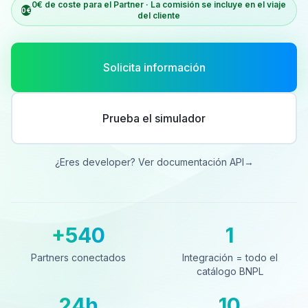
0€ de coste para el Partner · La comisión se incluye en el viaje
0€
del cliente
Solicita información
Prueba el simulador
¿Eres developer? Ver documentación API
→
+540
1
Partners conectados
Integración = todo el catá
Partners conectados
Integración = todo el
catálogo BNPL
24h
10
Cobro al día siguiente
Países cubiertos