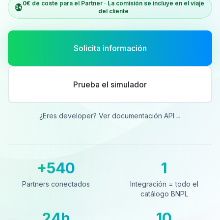
0€ de coste para el Partner · La comisión se incluye en el viaje
0€
del cliente
Solicita información
Prueba el simulador
¿Eres developer? Ver documentación API
→
+540
1
Partners conectados
Integración = todo el catá
Partners conectados
Integración = todo el
catálogo BNPL
24h
10
Cobro al día siguiente
Países cubiertos