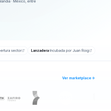
inlandia · México, entre
ertura sector
Lanzadera
·
Incubada por Juan Roig
Ver marketplace