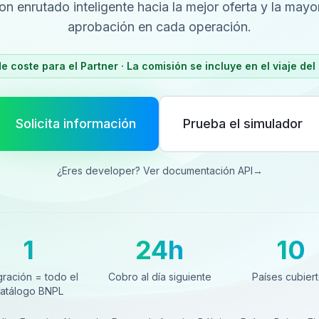
con enrutado inteligente hacia la mejor oferta y la mayo
aprobación en cada operación.
e coste para el Partner · La comisión se incluye en el viaje del 
Solicita información
Prueba el simulador
¿Eres developer? Ver documentación API
→
1
24h
10
ración = todo el catálogo BNPL
Cobro al día siguiente
Países cubierto
gración = todo el
Cobro al día siguiente
Países cubier
atálogo BNPL