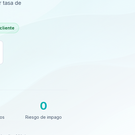
r tasa de
cliente
0
s
Riesgo de impago
tos
Riesgo de impago