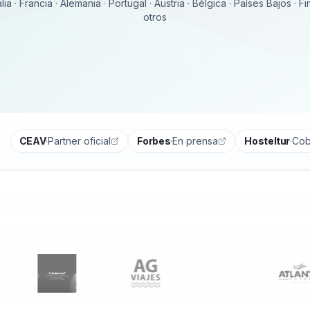
lia · Francia · Alemania · Portugal · Austria · Bélgica · Países Bajos · F
otros
CEAV
·
Partner oficial
Forbes
·
En prensa
Hosteltur
·
Cob