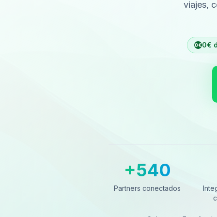
viajes, 
0€ d
0€
+540
Partners conectados
Integ
Partners conectados
Inte
c