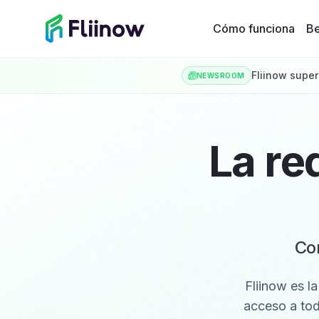
Saltar al contenido principal
Cómo funciona
Be
Fliinow super
NEWSROOM
La re
Con
Fliinow es l
acceso a tod