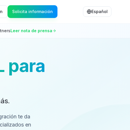
ón
Solicita información
Español
tners
Leer nota de prensa
L para
más.
gración te da
cializados en